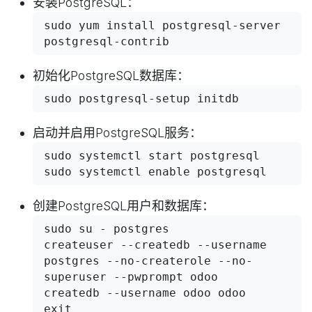
安装PostgreSQL：
sudo yum install postgresql-server 
postgresql-contrib
初始化PostgreSQL数据库：
sudo postgresql-setup initdb
启动并启用PostgreSQL服务：
sudo systemctl start postgresql

sudo systemctl enable postgresql
创建PostgreSQL用户和数据库：
sudo su - postgres

createuser --createdb --username 
postgres --no-createrole --no-
superuser --pwprompt odoo

createdb --username odoo odoo

exit