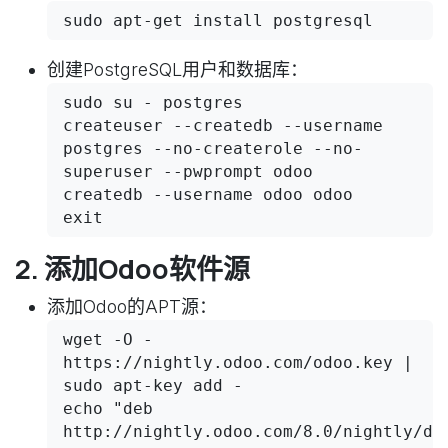
sudo apt-get install postgresql
创建PostgreSQL用户和数据库：
sudo su - postgres

createuser --createdb --username 
postgres --no-createrole --no-
superuser --pwprompt odoo

createdb --username odoo odoo

exit
2. 添加Odoo软件源
添加Odoo的APT源：
wget -O - 
https://nightly.odoo.com/odoo.key | 
sudo apt-key add -

echo "deb 
http://nightly.odoo.com/8.0/nightly/deb