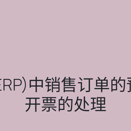
enERP)中销售订
开票的处理