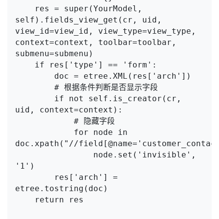
    res = super(YourModel, 
self).fields_view_get(cr, uid, 
view_id=view_id, view_type=view_type, 
context=context, toolbar=toolbar, 
submenu=submenu)

    if res['type'] == 'form':

        doc = etree.XML(res['arch'])

        # 根据条件判断是否显示字段

        if not self.is_creator(cr, 
uid, context=context):

            # 隐藏字段

            for node in 
doc.xpath("//field[@name='customer_contact
                node.set('invisible', 
'1')

        res['arch'] = 
etree.tostring(doc)

    return res
