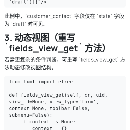
'draft')]}"/>
此例中，`customer_contact` 字段仅在 `state` 字段
为 `draft` 时可见。
3. 动态视图（重写
`fields_view_get` 方法）
若需更复杂的条件判断，可重写 `fields_view_get` 方
法动态修改视图结构。
from lxml import etree

def fields_view_get(self, cr, uid, 
view_id=None, view_type='form', 
context=None, toolbar=False, 
submenu=False):

    if context is None:

        context = {}
