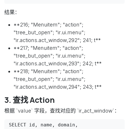
结果：
**216; "Menuitem"; "action";
"tree_but_open"; "ir.ui.menu";
"ir.actions.act_window,292"; 241; t**
**217; "Menuitem"; "action";
"tree_but_open"; "ir.ui.menu";
"ir.actions.act_window,293"; 242; t**
**218; "Menuitem"; "action";
"tree_but_open"; "ir.ui.menu";
"ir.actions.act_window,294"; 243; t**
3. 查找 Action
根据 `value` 字段，查找对应的 `ir_act_window`：
SELECT id, name, domain, 