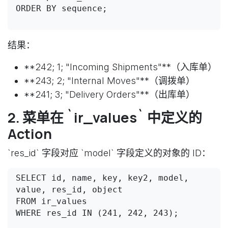
ORDER BY sequence;

结果：
**242; 1; "Incoming Shipments"**（入库单）
**243; 2; "Internal Moves"**（调拨单）
**241; 3; "Delivery Orders"**（出库单）
2. 菜单在 `ir_values` 中定义的
Action
`res_id` 字段对应 `model` 字段定义的对象的 ID：
SELECT id, name, key, key2, model, 
value, res_id, object 

FROM ir_values 

WHERE res_id IN (241, 242, 243);
