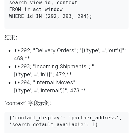
search_view_id, context 

FROM ir_act_window 

WHERE id IN (292, 293, 294);

结果：
**292; "Delivery Orders"; "[('type','=','out')]";
469;**
**293; "Incoming Shipments"; "
[('type','=','in')]"; 472;**
**294; "Internal Moves"; "
[('type','=','internal')]"; 473;**
`context` 字段示例：
{'contact_display': 'partner_address', 
'search_default_available': 1}
