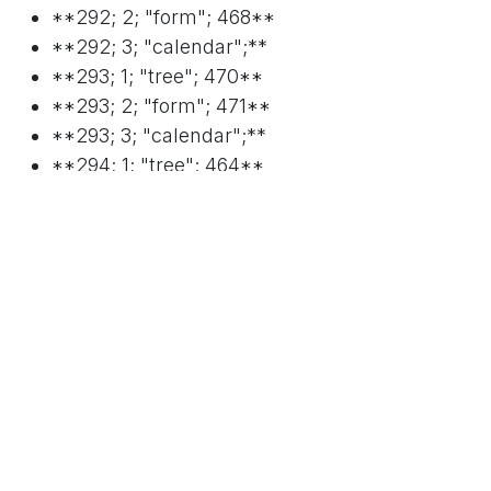
**292; 2; "form"; 468**
**292; 3; "calendar";**
**293; 1; "tree"; 470**
**293; 2; "form"; 471**
**293; 3; "calendar";**
**294; 1; "tree"; 464**
**294; 2; "form"; 465**
5. 补充说明
OpenERP 对象的 `form` 视图右侧，常有一些链接、
报表或按钮。如果这些元素定义了 Action，则这些
Action 也会在 `ir_values` 表中定义。
通过以上步骤，可以清晰地理解 Odoo（OpenERP）
中点击菜单并打开对象视图的流程。希望这些信息能
帮助您更好地理解和使用 Odoo 系统。