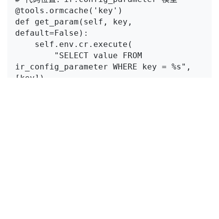
@tools.ormcache('key')

def get_param(self, key, 
default=False):

    self.env.cr.execute(

        "SELECT value FROM 
ir_config_parameter WHERE key = %s", 
[key])

    result = self.env.cr.fetchone()

    return result[0] if result else 
这也是生产环境中系统配置参数读取速度极快的原
因：首次请求加载数据后，后续全部从内存缓存读
取。
2. 公司货币（Company
Currency）