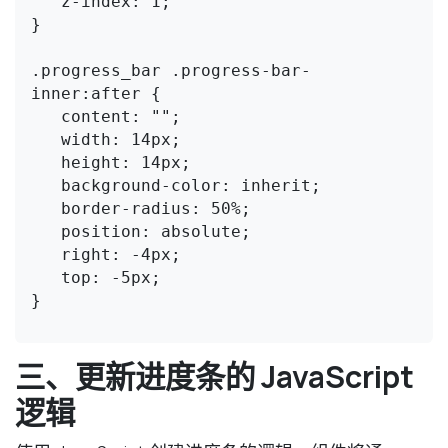
   z-index: 1;

}

.progress_bar .progress-bar-
inner:after {

   content: "";

   width: 14px;

   height: 14px;

   background-color: inherit;

   border-radius: 50%;

   position: absolute;

   right: -4px;

   top: -5px;

}

三、更新进度条的 JavaScript
逻辑