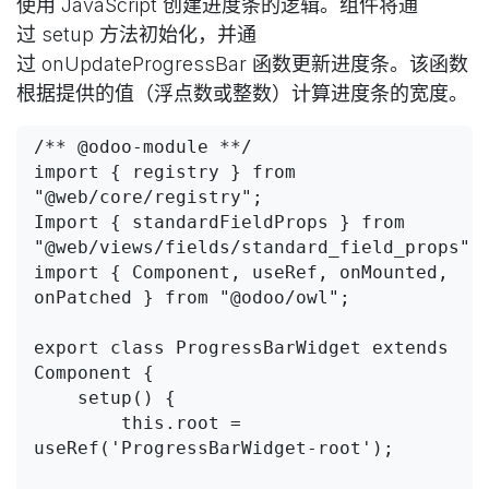
使用 JavaScript 创建进度条的逻辑。组件将通
过 setup 方法初始化，并通
过 onUpdateProgressBar 函数更新进度条。该函数
根据提供的值（浮点数或整数）计算进度条的宽度。
/** @odoo-module **/

import { registry } from 
"@web/core/registry";

Import { standardFieldProps } from 
"@web/views/fields/standard_field_props";

import { Component, useRef, onMounted, 
onPatched } from "@odoo/owl";

export class ProgressBarWidget extends 
Component {

    setup() {

        this.root = 
useRef('ProgressBarWidget-root');
