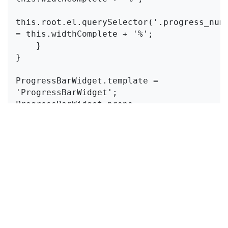
this.root.el.querySelector('.progress_numb
= this.widthComplete + '%';

    }

}

ProgressBarWidget.template = 
'ProgressBarWidget';

ProgressBarWidget.props = 
standardFieldProps;

ProgressBarWidget.supportedTypes = 
["float", "integer"];

registry.category("fields").add("progress_
{

    component: ProgressBarWidget,

});
