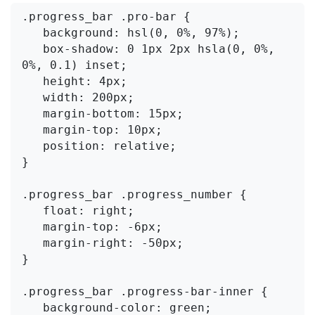
.progress_bar .pro-bar {

   background: hsl(0, 0%, 97%);

   box-shadow: 0 1px 2px hsla(0, 0%, 
0%, 0.1) inset;

   height: 4px;

   width: 200px;

   margin-bottom: 15px;

   margin-top: 10px;

   position: relative;

}

.progress_bar .progress_number {

   float: right;

   margin-top: -6px;

   margin-right: -50px;

}

.progress_bar .progress-bar-inner {

   background-color: green;
