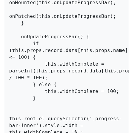
onMounted(this.onUpdateProgressBar);

onPatched(this.onUpdateProgressBar);

    }

    onUpdateProgressBar() {

        if 
(this.props.record.data[this.props.name] 
<= 100) {

            this.widthComplete = 
parseInt(this.props.record.data[this.props
/ 100 * 100);

        } else {

            this.widthComplete = 100;

        }

this.root.el.querySelector('.progress-
bar-inner').style.width = 
this.widthComplete + '%';
