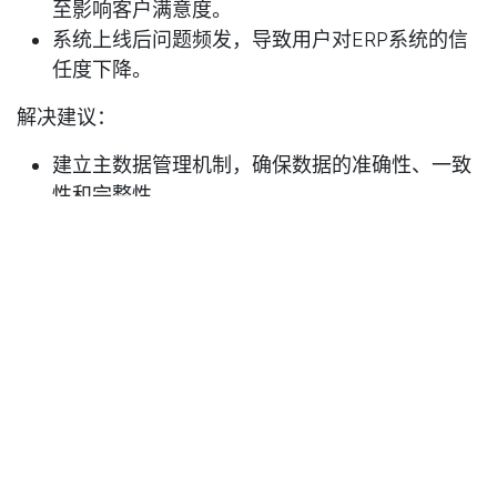
至影响客户满意度。
系统上线后问题频发，导致用户对ERP系统的信
任度下降。
解决建议
：
建立主数据管理机制，确保数据的准确性、一致
性和完整性。
定期审核和更新主数据，确保其与业务需求保持
一致。
总结
ERP实施失败的六大原因可以归结为以下几点：
规划不足：缺乏明确的目标和范围。
治理缺失：忽视系统稳定性和合规性。
架构不完善：缺乏整体性和前瞻性设计。
战略不足：依赖外部顾问，忽视长期管理。